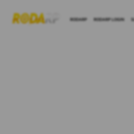
Skip
to
content
RODARP
RODARP LOGIN
S