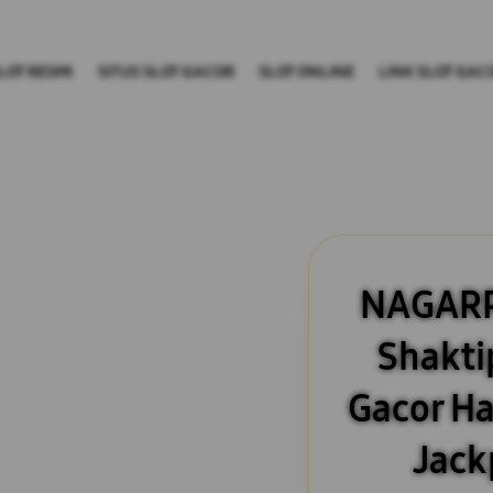
LOT RESMI
SITUS SLOT GACOR
SLOT ONLINE
LINK SLOT GAC
NAGARP
Shakti
Gacor Har
Jack