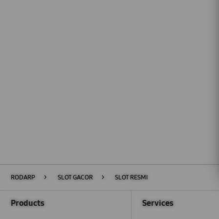
Layer Popup Close
RODARP
>
SLOT GACOR
>
SLOT RESMI
Footer Navigation
Products
Services