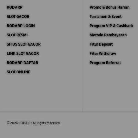
RODARP
Promo & Bonus Harian
SLOT GACOR
Turnamen & Event
RODARP LOGIN
Program VIP & Cashback
SLOT RESMI
Metode Pembayaran
SITUS SLOT GACOR
Fitur Deposit
LINK SLOT GACOR
Fitur Withdraw
RODARP DAFTAR
Program Referral
SLOT ONLINE
© 2026 RODARP. All rights reserved.