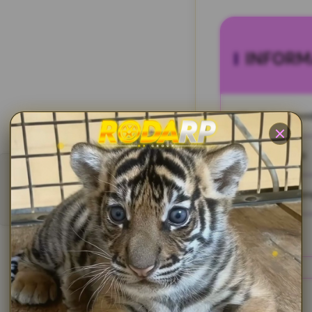
INFORM
Penilaian Mem
Minimal Depo
+4 lebih
Layanan Pela
banyak
Platform